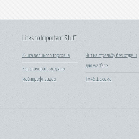
Links to Important Stuff
Книга великого торговца
Чит на стрельбу без отдачи
для warface
Как скачивать моды на
майнкрафт видео
Тх4б 1 схема