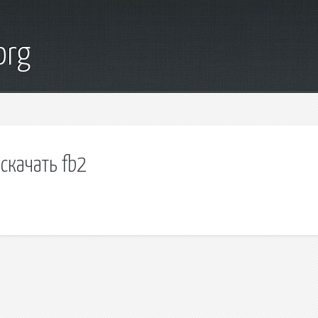
org
скачать fb2