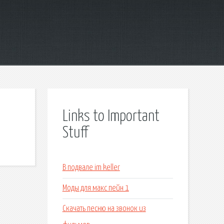
Links to Important
Stuff
В подвале im keller
Моды для макс пейн 1
Скачать песню на звонок из