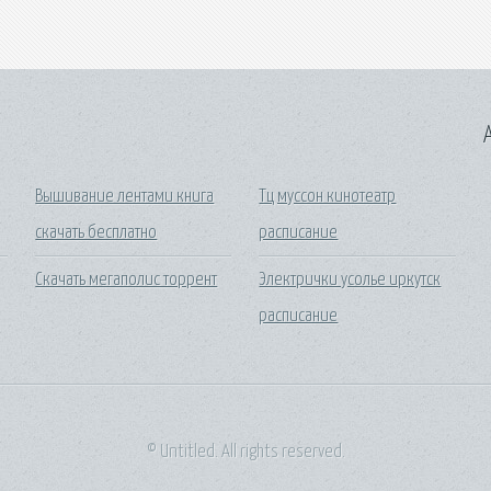
A
Вышивание лентами книга
Тц муссон кинотеатр
скачать бесплатно
расписание
Скачать мегаполис торрент
Электрички усолье иркутск
расписание
© Untitled. All rights reserved.