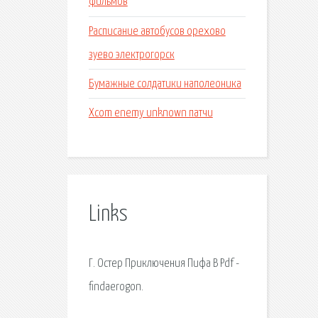
фильмов
Расписание автобусов орехово
зуево электрогорск
Бумажные солдатики наполеоника
Xcom enemy unknown патчи
Links
Г. Остер Приключения Пифа В Pdf -
findaerogon.