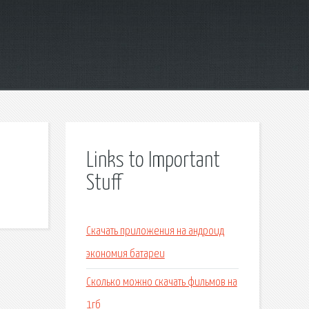
Links to Important
Stuff
Скачать приложения на андроид
экономия батареи
Сколько можно скачать фильмов на
1гб