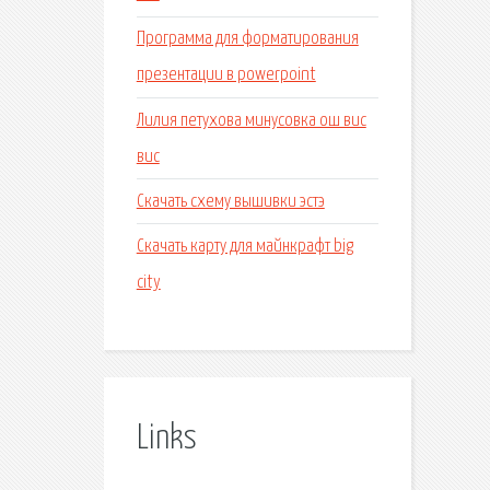
Программа для форматирования
презентации в powerpoint
Лилия петухова минусовка ош вис
вис
Скачать схему вышивки эстэ
Скачать карту для майнкрафт big
city
Links