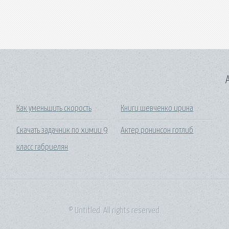
A
Как уменьшить скорость
Книги шевченко ирина
Скачать задачник по химии 9
Актер ронинсон готлиб
класс габриелян
© Untitled. All rights reserved.