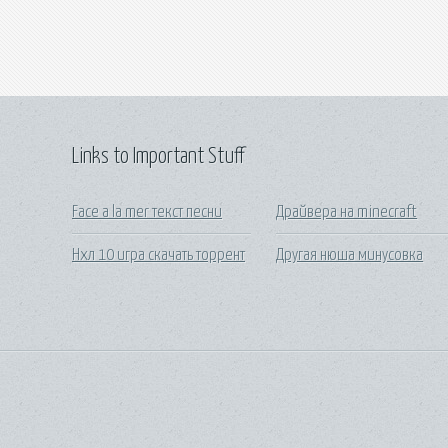
Links to Important Stuff
Face a la mer текст песни
Драйвера на minecraft
Нхл 10 игра скачать торрент
Другая нюша минусовка