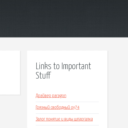
Links to Important
Stuff
Драйвер paragon
Грязный свободный оу74
Залог понятие и виды шпаргалка