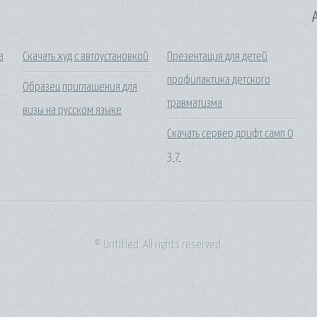
A
а
Скачать худ с автоустановкой
Презентация для детей
профилактика детского
Образец приглашения для
травматизма
визы на русском языке
Скачать сервер дрифт самп 0
3 7
© Untitled. All rights reserved.