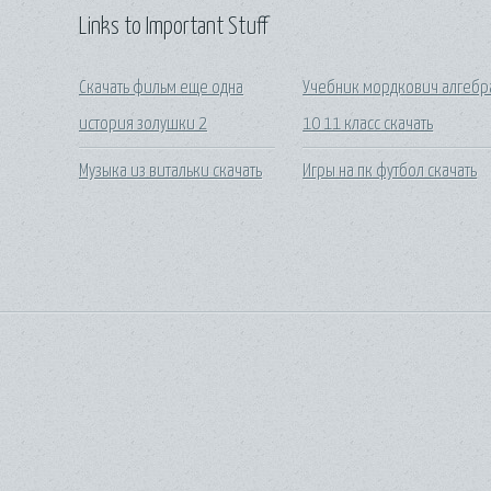
Links to Important Stuff
Скачать фильм еще одна
Учебник мордкович алгебр
история золушки 2
10 11 класс скачать
Музыка из витальки скачать
Игры на пк футбол скачать