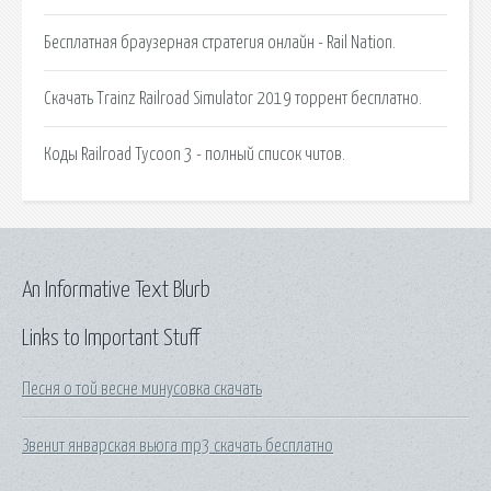
Бесплатная браузерная стратегия онлайн - Rail Nation.
Скачать Trainz Railroad Simulator 2019 торрент бесплатно.
Коды Railroad Tycoon 3 - полный список читов.
An Informative Text Blurb
Links to Important Stuff
Песня о той весне минусовка скачать
Звенит январская вьюга mp3 скачать бесплатно