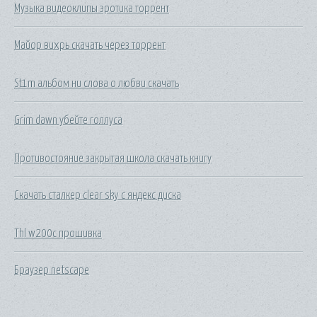
Музыка видеоклипы эротика торрент
Майор вихрь скачать через торрент
St1m альбом ни слова о любви скачать
Grim dawn убейте голлуса
Противостояние закрытая школа скачать книгу
Скачать сталкер clear sky с яндекс диска
Thl w200c прошивка
Браузер netscape