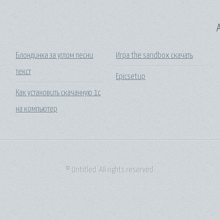
A
Блондинка за углом песни
Игра the sandbox скачать
текст
Epicsetup
Как установить скачанную 1с
на компьютер
© Untitled. All rights reserved.