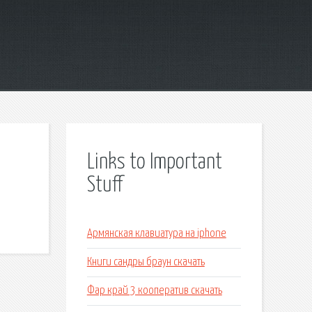
Links to Important
Stuff
Армянская клавиатура на iphone
Книги сандры браун скачать
Фар край 3 кооператив скачать