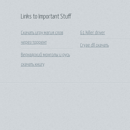
Links to Important Stuff
Скачать игру магия слов
G1 killer driver
через торрент
Cryae dll скачать
Вернадский монголы и русь
скачать книгу