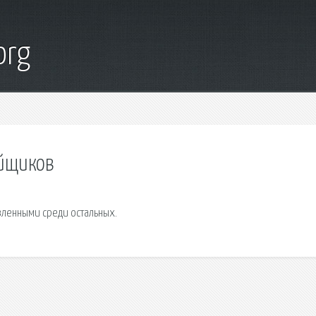
org
ойщиков
ленными среди остальных.