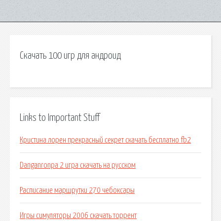
Скачать 100 игр для андроид
Links to Important Stuff
Кристина лорен прекрасный секрет скачать бесплатно fb2
Danganronpa 2 игра скачать на русском
Расписание маршрутки 270 чебоксары
Игры симуляторы 2006 скачать торрент