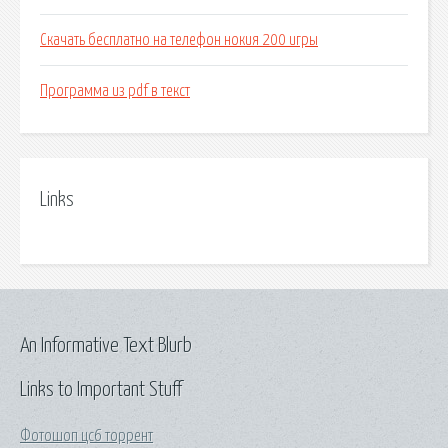
Скачать бесплатно на телефон нокия 200 игры
Программа из pdf в текст
Links
An Informative Text Blurb
Links to Important Stuff
Фотошоп цс6 торрент