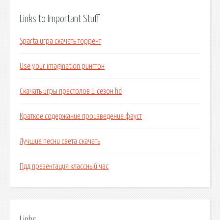
Links to Important Stuff
Sparta игра скачать торрент
Use your imagination рингтон
Скачать игры престолов 1 сезон hd
Краткое содержание произведение фауст
Лучшие песни света скачать
Пдд презентация классный час