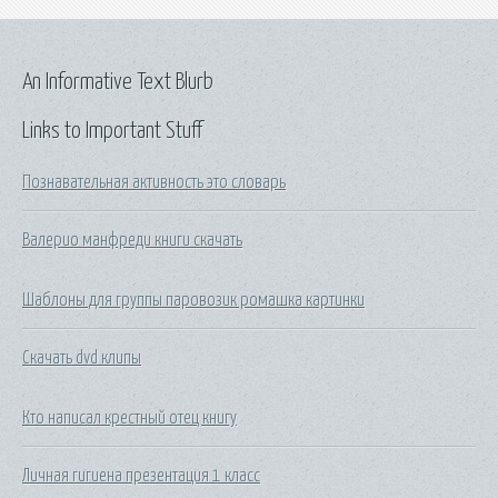
An Informative Text Blurb
Links to Important Stuff
Познавательная активность это словарь
Валерио манфреди книги скачать
Шаблоны для группы паровозик ромашка картинки
Скачать dvd клипы
Кто написал крестный отец книгу
Личная гигиена презентация 1 класс