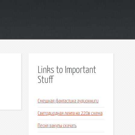
Links to Important
Stuff
Смешная фантастика аудиокниги
Светодиодная лента на 220в схема
Песня вакулы скачать