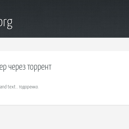
org
ер через торрент
pand text… тодоренко.