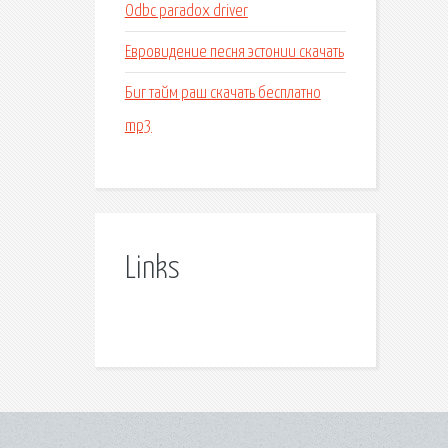
Odbc paradox driver
Евровидение песня эстонии скачать
Биг тайм раш скачать бесплатно
mp3
Links