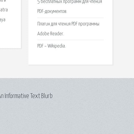
а в
5 бесплатных программ для чтения
matra
PDF-документов.
aya
Плагин для чтения PDF программы
Adobe Reader.
PDF – Wikipedia.
n Informative Text Blurb