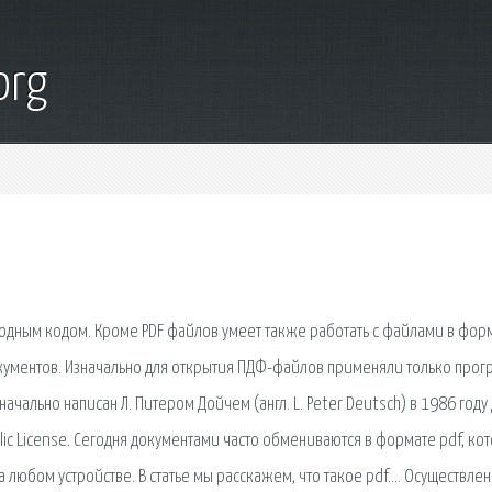
org
ходным кодом. Кроме PDF файлов умеет также работать с файлами в фор
кументов. Изначально для открытия ПДФ-файлов применяли только прог
ачально написан Л. Питером Дойчем (англ. L. Peter Deutsch) в 1986 году
lic License. Сегодня документами часто обмениваются в формате pdf, ко
любом устройстве. В статье мы расскажем, что такое pdf…. Осуществле