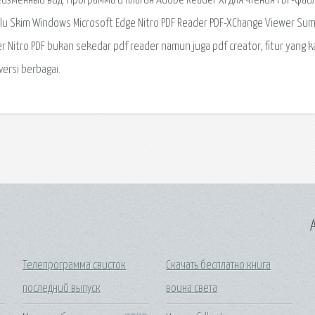
изменный вид. Программа и плагин Adobe Reader XI для чтения PDF-файл
lu Skim Windows Microsoft Edge Nitro PDF Reader PDF-XChange Viewer Su
r Nitro PDF bukan sekedar pdf reader namun juga pdf creator, fitur yang k
ersi berbagai.
A
Телепрограмма свисток
Скачать бесплатно книга
последний выпуск
воина света