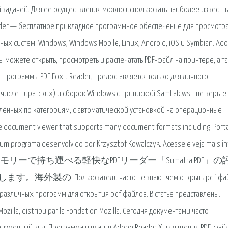
й задачей. Для ее осуществления можно использовать наиболее известн
Reader — бесплатное прикладное программное обеспечение для просмотр
ых систем: Windows, Windows Mobile, Linux, Android, iOS и Symbian. Ad
 можете открыть, просмотреть и распечатать PDF-файл на принтере, а т
 программы PDF Foxit Reader, предоставляется только для личного
 числе пиратских) и сборок Windows с припиской SamLab.ws - не верьте 
лённых по категориям, с автоматической установкой на операционные
e document viewer that supports many document formats including: Port
um programa desenvolvido por Krzysztof Kowalczyk. Acesse e veja mais i
r o Sumatra. USBメモリーで持ち運べる軽快なPDFリーダー「Sumatra PDF」
ователи часто не знают чем открыть pdf файл.
различных программ для открытия pdf файлов. В статье представлены.
 Mozilla, distribu par la Fondation Mozilla. Сегодня документами часто