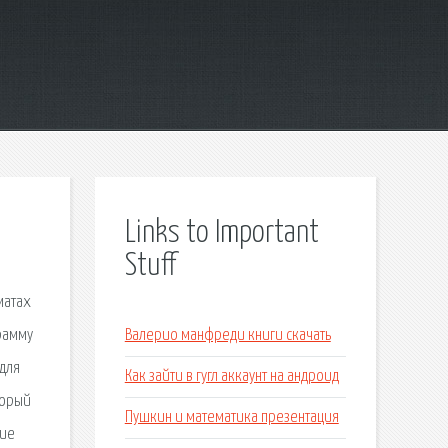
Links to Important
Stuff
матах
рамму
Валерио манфреди книги скачать
 для
Как зайти в гугл аккаунт на андроид
торый
Пушкин и математика презентация
ние