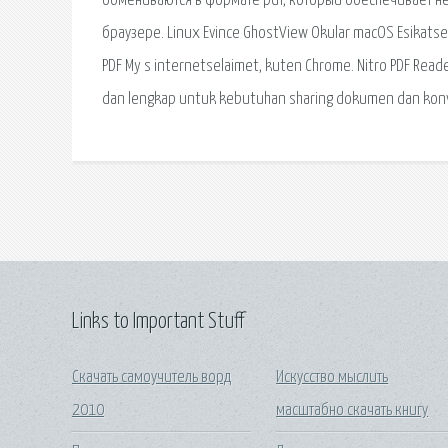
обмениваются в формате pdf, который обеспечивает не
браузере. Linux Evince GhostView Okular macOS Esikatse
PDF My s internetselaimet, kuten Chrome. Nitro PDF Reade
dan lengkap untuk kebutuhan sharing dokumen dan konv
Links to Important Stuff
Скачать самоучитель ворд
Искусство мыслить
2010
масштабно скачать книгу