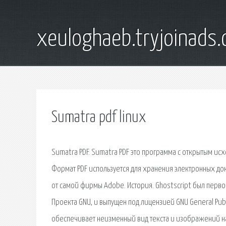
xeuloghaeb.tryjoinads.
Sumatra pdf linux
Sumatra PDF. Sumatra PDF это программа с открытым ис
Формат PDF используется для хранения электронных до
от самой фирмы Adobe. История. Ghostscript был первон
Проекта GNU, и выпущен под лицензией GNU General Pub
обеспечивает неизменный вид текста и изображений на 