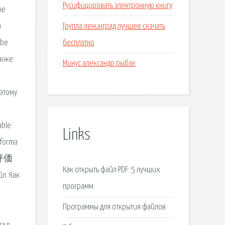
Русифицировать электронную книгу
ые
Группа ленинград лучшее скачать
а
бесплатно
obe
акже
Минус александр рыбак
этому.
able
Links
nforma
の評価
Как открыть файл PDF: 5 лучших
 Как
программ.
Программы для открытия файлов.