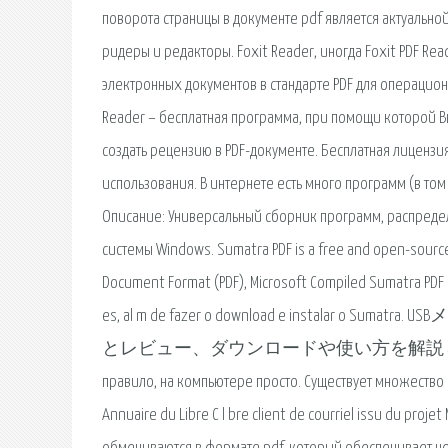
поворота страницы в документе pdf является актуально
ридеры и редакторы. Foxit Reader, иногда Foxit PDF 
электронных документов в стандарте PDF для операционн
Reader – бесплатная программа, при помощи которой Вы
создать рецензию в PDF-документе. Бесплатная лицензия
использования. В интернете есть много программ (в том
Описание: Универсальный сборник программ, распреде
системы Windows. Sumatra PDF is a free and open-sourc
Document Format (PDF), Microsoft Compiled Sumatra PDF 
es, al m de fazer o download e instala
とレビュー、ダウンロードや使い方を解説します。海外製の. Польз
правило, на компьютере просто. Существует множество 
Annuaire du Libre C l bre client de courriel issu du projet