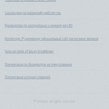
Скачать мод на майнкрафт дабстеп ган
Руководство по эксплуатации и ремонту мтз 80
Коллегиум 25 кременчуг официальный сайт расписание звонков
Читы на state of decay breakdown
Презентация по физкультуре на тему плавание
Презентация история словарей
© Untitled. All rights reserved.