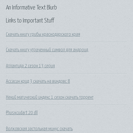
An Informative Text Blurb
Links to Important Stuff
Скачать книгу грибы краснодарского края
Скачать книгу утраченный символ для андроид
Атлантида 2 сезон 13 серия
Ассасин крид 3 скачать на виндовс 8
Некий магический индекс 1 сезон скачать торрент
Phusxcudart 20 dll
Волховская застольная минус скачать