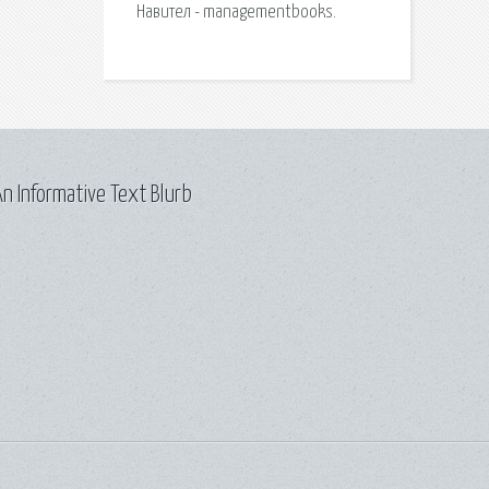
Навител - managementbooks.
n Informative Text Blurb