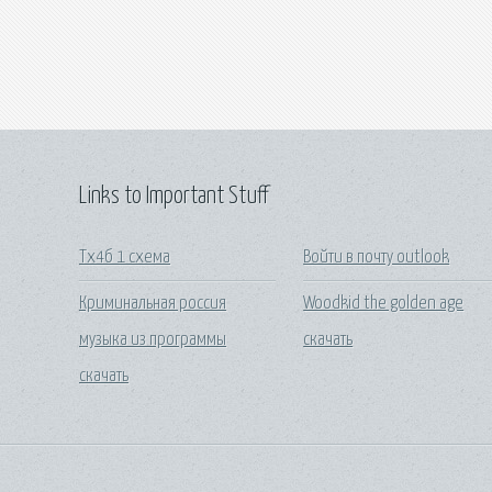
Links to Important Stuff
Тх4б 1 схема
Войти в почту outlook
Криминальная россия
Woodkid the golden age
музыка из программы
скачать
скачать