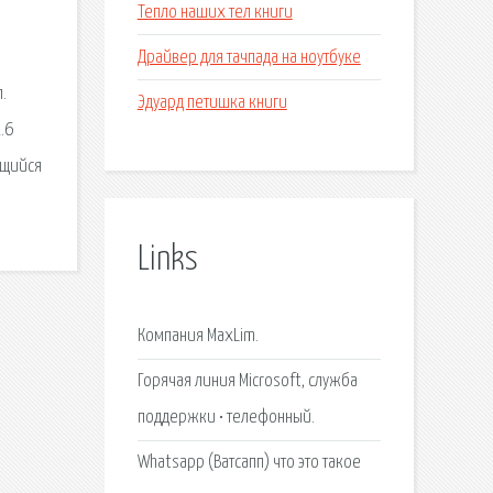
Тепло наших тел книги
Драйвер для тачпада на ноутбуке
.
Эдуард петишка книги
.6
ящийся
Links
Компания MaxLim.
Горячая линия Microsoft, служба
поддержки • телефонный.
Whatsapp (Ватсапп) что это такое