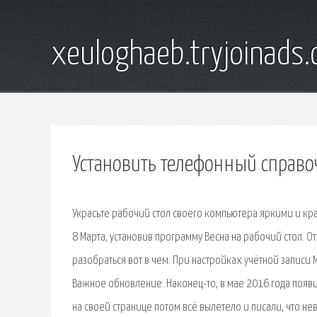
xeuloghaeb.tryjoinads.
Установить телефонный справо
Украсьте рабочий стол своего компьютера яркими и кр
8 Марта, установив программу Весна на рабочий стол. О
разобраться вот в чем. При настройках учётной записи
Важное обновление: Наконец-то, в мае 2016 года появ
на своей странице потом всё вылетело и писали, что не