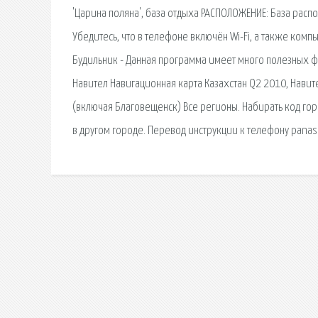
'Царина поляна', база отдыха РАСПОЛОЖЕНИЕ: База распо
Убедитесь, что в телефоне включён Wi-Fi, а также ком
Будильник - Данная программа имеет много полезных фун
Навител Навигационная карта Казахстан Q2 2010, Навите
(включая Благовещенск) Все регионы. Набирать код гор
в другом городе. Перевод инструкции к телефону panas