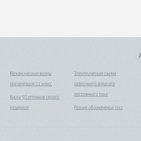
A
Механические волны
Электрическая схема
презентация 11 класс
сварочного аппарата
постоянного тока
Книга 50 оттенков серого
рецензия
Резина обозначение гост