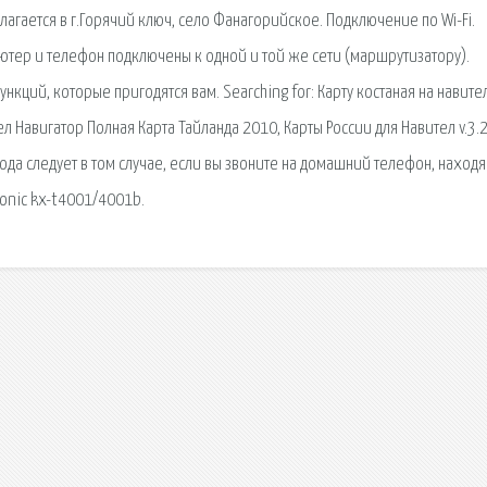
лагается в г.Горячий ключ, село Фанагорийское. Подключение по Wi-Fi.
пьютер и телефон подключены к одной и той же сети (маршрутизатору).
кций, которые пригодятся вам. Searching for: Карту костаная на навител
л Навигатор Полная Карта Тайланда 2010, Карты России для Навител v.3.2
ода следует в том случае, если вы звоните на домашний телефон, наход
onic kx-t4001/4001b.