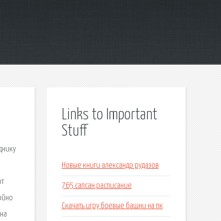
Links to Important
Stuff
днику
Новые книги александр рудазов
фт
765 сапсан расписание
ойно
Скачать игру боевые башни на пк
 на