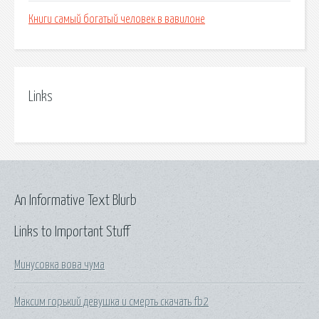
Книги самый богатый человек в вавилоне
Links
An Informative Text Blurb
Links to Important Stuff
Минусовка вова чума
Максим горький девушка и смерть скачать fb2